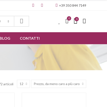
+39 350 844 7149
0
0
0
I
BLOG
CONTATTI
12
Prezzo, da meno caro a più caro
2 articoli