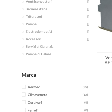
Ventilconvettori
Barriere d'aria
Trituratori
Pompe
Elettrodomestici
Accessori
Servizi di Garanzia
Pompe di Calore
Ven
AER
Marca
Aermec
(25)
Climaveneta
(12)
Cordivari
(8)
Ferroli
(8)