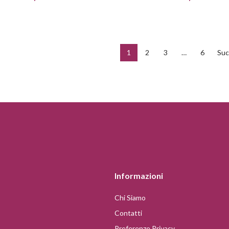
1
2
3
…
6
Suc
Informazioni
Chi Siamo
Contatti
Preferenze Privacy