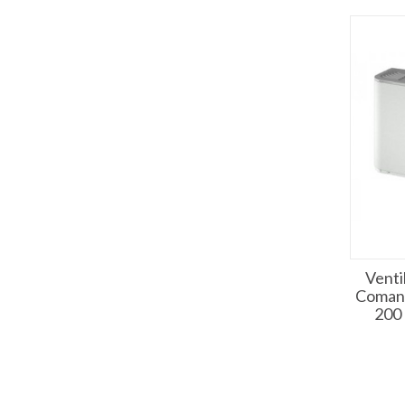
Vent
Comand
200 