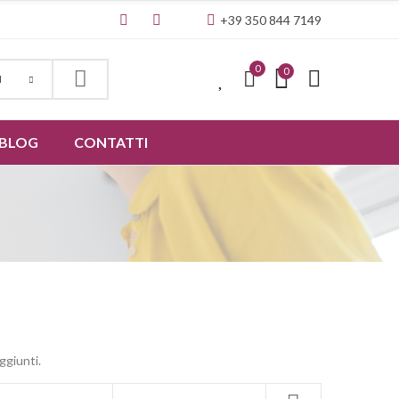
+39 350 844 7149
0
0
0
I
BLOG
CONTATTI
ggiunti.