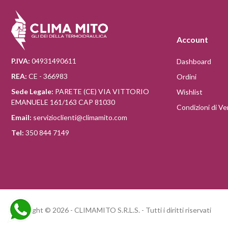
Account
P.IVA:
04931490611
Dashboard
REA:
CE - 366983
Ordini
Sede Legale:
PARETE (CE) VIA VITTORIO
Wishlist
EMANUELE 161/163 CAP 81030
Condizioni di Ve
Email:
servizioclienti@climamito.com
Tel:
350 844 7149
Copyright © 2026 - CLIMAMITO S.R.L.S. - Tutti i diritti riservati