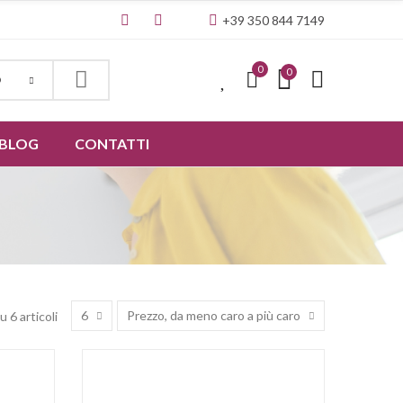
+39 350 844 7149
0
0
0
O
BLOG
CONTATTI
6
Prezzo, da meno caro a più caro
u 6 articoli