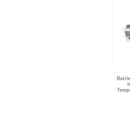
Barri
I
Temp