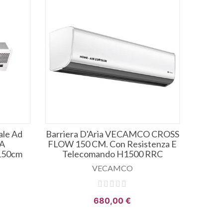
ale Ad
Barriera D'Aria VECAMCO CROSS
 A
FLOW 150 CM. Con Resistenza E
150cm
Telecomando H1500 RRC
VECAMCO
680,00 €