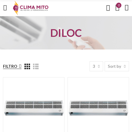
0
DILOC
FILTRO
3
Sort by