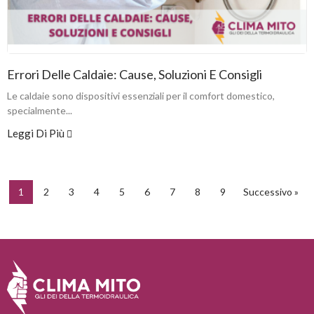
Errori Delle Caldaie: Cause, Soluzioni E Consigli
Le caldaie sono dispositivi essenziali per il comfort domestico,
specialmente...
Leggi Di Più
1
2
3
4
5
6
7
8
9
Successivo »