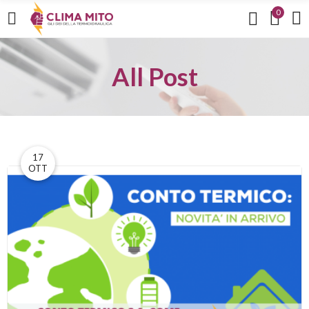
0
All Post
17
OTT