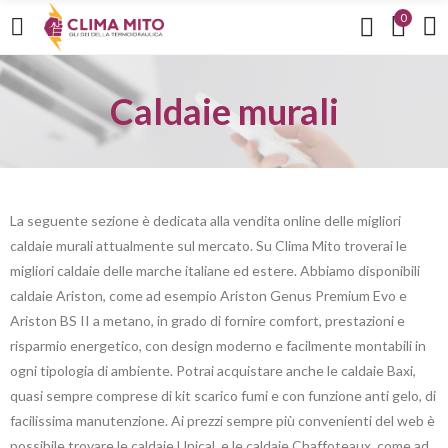
0
Caldaie murali
La seguente sezione è dedicata alla vendita online delle migliori
caldaie murali attualmente sul mercato. Su Clima Mito troverai le
migliori caldaie delle marche italiane ed estere. Abbiamo disponibili
caldaie Ariston, come ad esempio Ariston Genus Premium Evo e
Ariston BS II a metano, in grado di fornire comfort, prestazioni e
risparmio energetico, con design moderno e facilmente montabili in
ogni tipologia di ambiente. Potrai acquistare anche le caldaie Baxi,
quasi sempre comprese di kit scarico fumi e con funzione anti gelo, di
facilissima manutenzione. Ai prezzi sempre più convenienti del web è
possibile trovare le caldaie Unical, e le caldaie Chaffoteaux, come ad