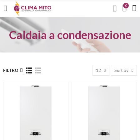
0
Caldaia a condensazione
FILTRO
12
Sort by