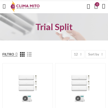
0
Trial Split
FILTRO
12
Sort by