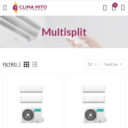
0
Multisplit
FILTRO
12
Sort by