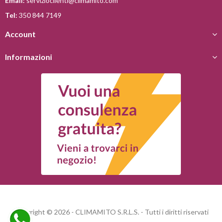
Email:
servizioclienti@climamito.com
Tel:
350 844 7149
Account
Informazioni
Copyright © 2026 - CLIMAMITO S.R.L.S. - Tutti i diritti riservati