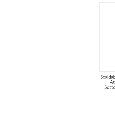
Scalda
At
Sotto