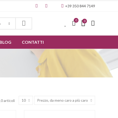
+39 350 844 7149
0
0
0
A
BLOG
CONTATTI
10
Prezzo, da meno caro a più caro
0 articoli