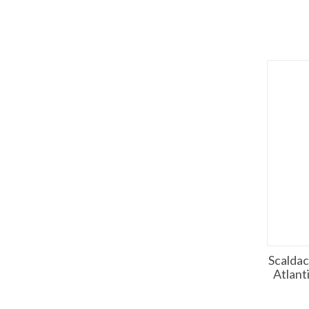
Scaldac
Atlant