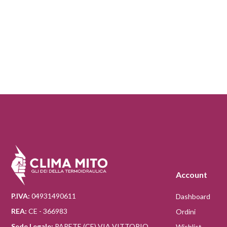
Account
P.IVA:
04931490611
Dashboard
REA:
CE - 366983
Ordini
Sede Legale:
PARETE (CE) VIA VITTORIO
Wishlist