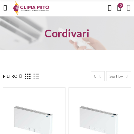
0
Cordivari
FILTRO
8
Sort by