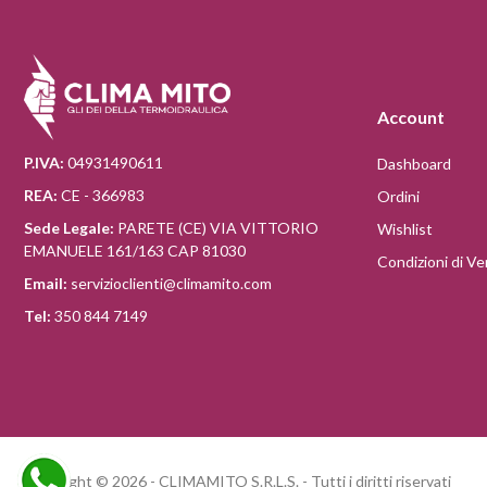
Account
P.IVA:
04931490611
Dashboard
REA:
CE - 366983
Ordini
Sede Legale:
PARETE (CE) VIA VITTORIO
Wishlist
EMANUELE 161/163 CAP 81030
Condizioni di Ve
Email:
servizioclienti@climamito.com
Tel:
350 844 7149
Copyright © 2026 - CLIMAMITO S.R.L.S. - Tutti i diritti riservati