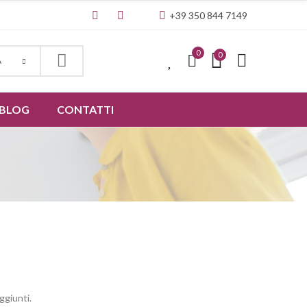
+39 350 844 7149
0
0
0
A
BLOG
CONTATTI
ggiunti.