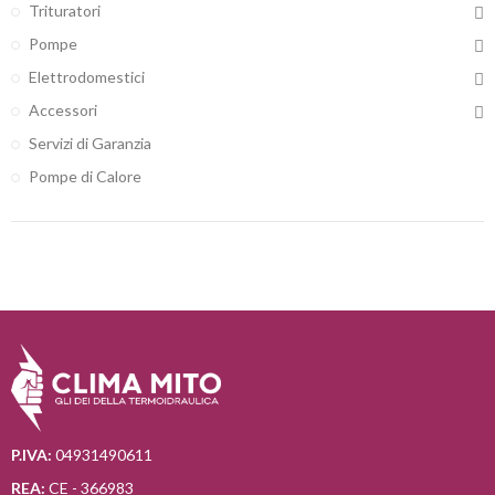
Trituratori
Pompe
Elettrodomestici
Accessori
Servizi di Garanzia
Pompe di Calore
P.IVA:
04931490611
REA:
CE - 366983