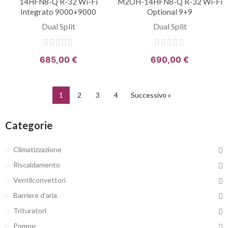
14HFN8-Q R-32 Wi-Fi
M2OH-14HFN8-Q R-32 Wi-Fi
Integrato 9000+9000
Optional 9+9
Dual Split
Dual Split
685,00 €
690,00 €
1
2
3
4
Successivo »
Categorie
Climatizzazione
Riscaldamento
Ventilconvettori
Barriere d'aria
Trituratori
Pompe