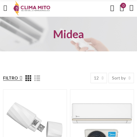
0
Midea
FILTRO
12
Sort by