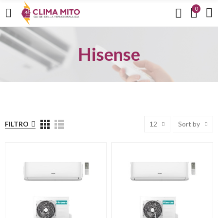
0
Hisense
FILTRO
12
Sort by