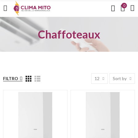
0
Chaffoteaux
FILTRO
12
Sort by