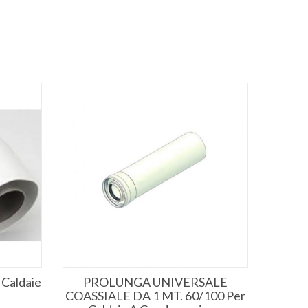
 Caldaie
PROLUNGA UNIVERSALE
Filtr
COASSIALE DA 1 MT. 60/100 Per
Acida