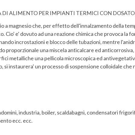
DI ALIMENTO PER IMPIANTI TERMICI CON DOSATO
alcio a magnesio che, per effetto dell'innalzamento della te
. Cio' e' dovuto ad una reazione chimica che provoca la fo
iginando incrostazioni e blocco delle tubazioni, mentre l'an
odo proporzionale una miscela anticalcare ed anticorrosiva,
ici metalliche una pellicola microscopica ed antivegetativ
o, si instaurera' un processo di sospensione colloidale che n
mini, industria, boiler, scaldabagni, condensatori frigorifer
mento ecc. ecc.