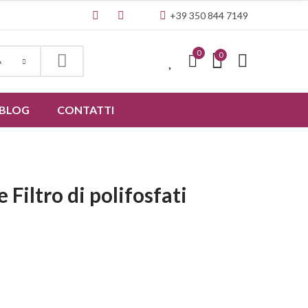
+39 350 844 7149
0
0
0
A
BLOG
CONTATTI
Filtro di polifosfati