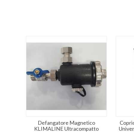
ificato
Defangatore Magnetico
Copric
aldaie
KLIMALINE Ultracompatto
Unive