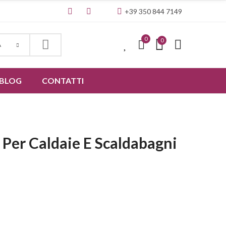
+39 350 844 7149
0
0
0
A
BLOG
CONTATTI
Per Caldaie E Scaldabagni