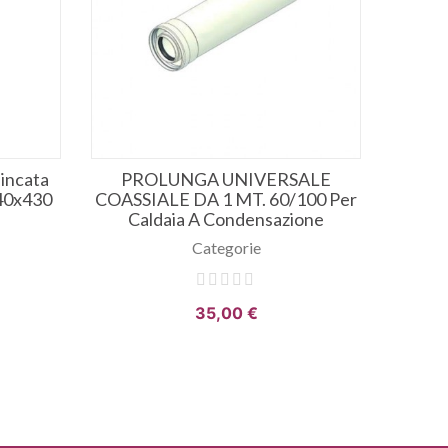
Zincata
PROLUNGA UNIVERSALE
Filtr
40x430
COASSIALE DA 1 MT. 60/100 Per
Acida
Caldaia A Condensazione
Categorie
35,00 €