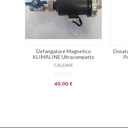
ificato
Defangatore Magnetico
Dosato
aldaie
KLIMALINE Ultracompatto
P
CALDAIE
40,00 €