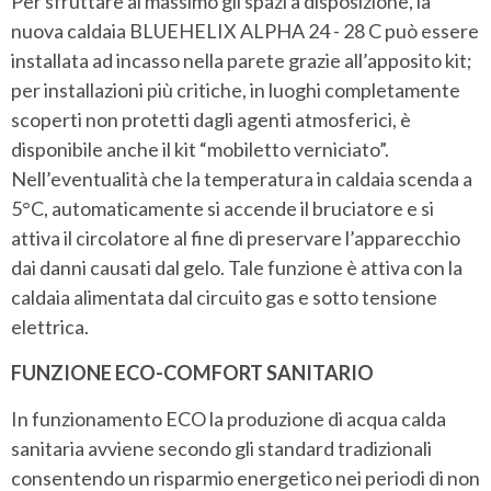
Per sfruttare al massimo gli spazi a disposizione, la
nuova caldaia BLUEHELIX ALPHA 24 - 28 C può essere
installata ad incasso nella parete grazie all’apposito kit;
per installazioni più critiche, in luoghi completamente
scoperti non protetti dagli agenti atmosferici, è
disponibile anche il kit “mobiletto verniciato”.
Nell’eventualità che la temperatura in caldaia scenda a
5°C, automaticamente si accende il bruciatore e si
attiva il circolatore al fine di preservare l’apparecchio
dai danni causati dal gelo. Tale funzione è attiva con la
caldaia alimentata dal circuito gas e sotto tensione
elettrica.
FUNZIONE ECO-COMFORT SANITARIO
In funzionamento ECO la produzione di acqua calda
sanitaria avviene secondo gli standard tradizionali
consentendo un risparmio energetico nei periodi di non